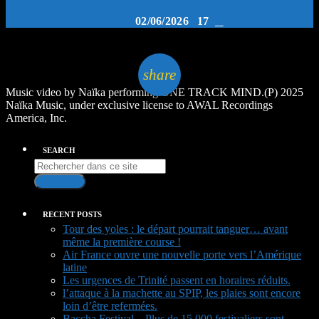
TODAY
02/06/2026
17
email
share
Music video by Naïka performing ONE TRACK MIND.(P) 2025
Naïka Music, under exclusive license to AWAL Recordings
America, Inc.
SEARCH
SEARCH
RECENT POSTS
Tour des yoles : le départ pourrait tanguer… avant
même la première course !
Air France ouvre une nouvelle porte vers l’Amérique
latine
Les urgences de Trinité passent en horaires réduits.
l’attaque à la machette au SPIP, les plaies sont encore
loin d’être refermées.
Baccha Festival – Plus de 15 000 festivaliers sont