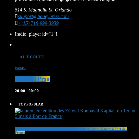
514 S. Magnolia St. Orlando
support@honeypress.com
+(15) 718-999-3939
[radio_player id="1"]
A L'ÉCOUTE
MUSIC
La Maxi Prog
20:00 - 00:00
TOP POPULAR
la première édition des Zétwal Kannaval Kapital, du 1er au 5 mars à Fort-de-
France