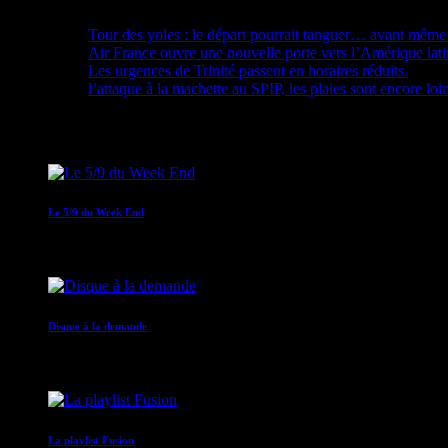
Tour des yoles : le départ pourrait tanguer… avant même 
Air France ouvre une nouvelle porte vers l’Amérique lat
Les urgences de Trinité passent en horaires réduits.
l’attaque à la machette au SPIP, les plaies sont encore loi
Upcoming shows
Le 5/9 du Week End
05:00 - 09:00
Disque à la demande
09:00 - 12:00
La playlist Fusion