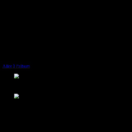
play_arrow
keyboard_arrow_right
Listeners:
Top listeners:
skip_previous
play_arrow
skip_next
00:00
00:00
playlist_play
chevron_left
chevron_left
Aller à l'album
play_arrow
Fusion Martinique
Notre musique est une force
play_arrow
Fusion Saint-Martin
Saint-Martin - St Barth - St Vincent 102.
play_arrow
CK RADIO
CK RADIO