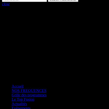
close
close
play_arrow
Fusion Martinique
play_arrow
Fusion Saint-Martin
play_arrow
CK RADIO
play_arrow
Fusion Sainte-Lucie
play_arrow
Fusion Paris
Accueil
NOS FREQUENCES
Grille des programmes
Le Top Fusion
Actualités
Evènements