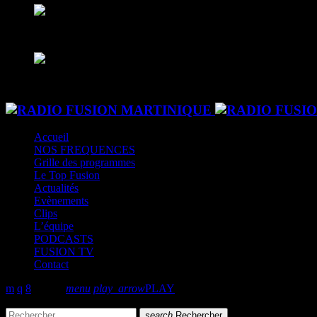
play_arrow
Fusion Sainte-Lucie
Le son des caraibes
play_arrow
Fusion Paris
Le son des caraibes - DAB+
Accueil
NOS FREQUENCES
Grille des programmes
Le Top Fusion
Actualités
Evènements
Clips
L’équipe
PODCASTS
FUSION TV
Contact
search
menu
play_arrow
PLAY
volume_up
search
Rechercher