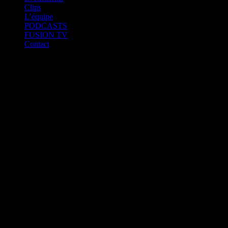
Clips
L’équipe
PODCASTS
FUSION TV
Contact
play_arrow
Fusion Martinique
play_arrow
Fusion Saint-Martin
play_arrow
CK RADIO
play_arrow
Fusion Sainte-Lucie
play_arrow
Fusion Paris
ON AIR