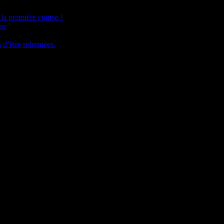
la première course !
ine
n d’être refermées.