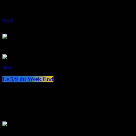
12:00 - 14:00
EN CE MOMENT :
infos
Maintenant en ondes
Le 5/9 du Week End
access_time
05:00 - 09:00
ON AIR :