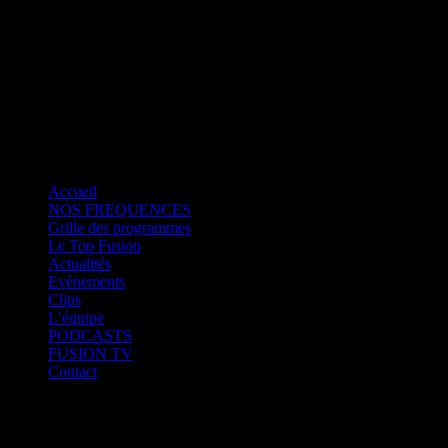
Fusion Saint-Martin
CK RADIO
Fusion Sainte-Lucie
Fusion Paris
Accueil
NOS FREQUENCES
Grille des programmes
Le Top Fusion
Actualités
Evènements
Clips
L’équipe
PODCASTS
FUSION TV
Contact
Fusion Martinique
Fusion Saint-Martin