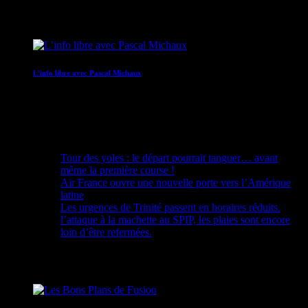
12:00 - 13:00
L’info libre avec Pascal Michaux
12:30 - 12:40
Recent Posts
Tour des yoles : le départ pourrait tanguer… avant
même la première course !
Air France ouvre une nouvelle porte vers l’Amérique
latine
Les urgences de Trinité passent en horaires réduits.
l’attaque à la machette au SPIP, les plaies sont encore
loin d’être refermées.
Upcoming shows