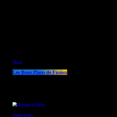
CK RADIO
Fusion Sainte-Lucie
Fusion Paris
ON AIR
Music
Les Bons Plans de Fusion
09:00 - 12:00
COMING NEXT
Musique & Infos