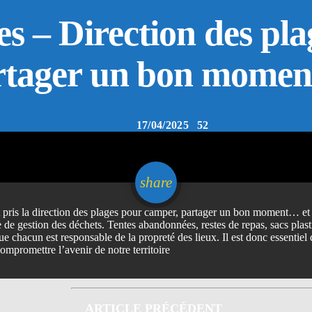
 – Direction des pla
rtager un bon mome
TODAY
17/04/2025
52
email
share
 pris la direction des plages pour camper, partager un bon moment… et dé
e gestion des déchets. Tentes abandonnées, restes de repas, sacs plastiq
chacun est responsable de la propreté des lieux. Il est donc essentiel d
ompromettre l’avenir de notre territoire
ARTICLE PRÉCÉDENT