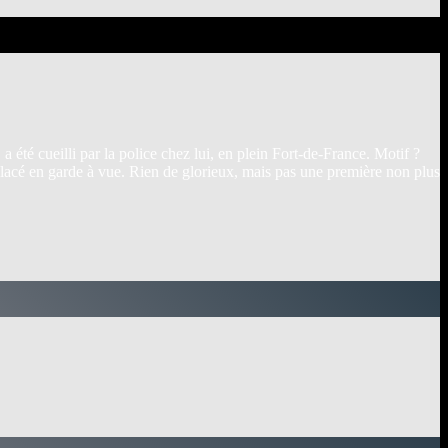
é cueilli par la police chez lui, en plein Fort-de-France. Motif ?
 placé en garde à vue. Rien de glorieux, mais pas une première non plus