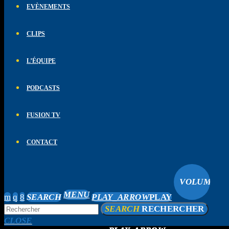
EVÈNEMENTS
CLIPS
L’ÉQUIPE
PODCASTS
FUSION TV
CONTACT
VOLUME_U
MENU
SEARCH
PLAY_ARROW
PLAY
SEARCH
RECHERCHER
CLOSE