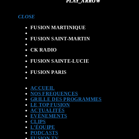
PLAY_ARROW
PLAY_ARROW
PLAY_ARROW
PLAY_ARROW
PLAY_ARROW
PLAY_ARROW
PLAY_ARROW
PLAY_ARROW
PLAY_ARROW
PLAY_ARROW
CLOSE
FUSION MARTINIQUE
FUSION SAINT-MARTIN
CK RADIO
FUSION SAINTE-LUCIE
FUSION PARIS
ACCUEIL
NOS FREQUENCES
GRILLE DES PROGRAMMES
LE TOP FUSION
ACTUALITÉS
EVÈNEMENTS
CLIPS
L’ÉQUIPE
PODCASTS
FUSION TV