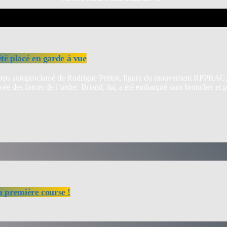
é placé en garde à vue
rps autoproclamé de Rodrigue Petitot, figure du mouvement RPPRAC, a ét
rivée des forces de l’ordre. Briand, lui, a été embarqué sans broncher et
a première course !