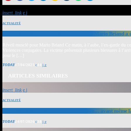
insert_link
ACTUALITÉ
Le garde du corps du leader du RPPRAC Mario Briand a ét
Réveil musclé pour Mario Briand Ce matin, à l’aube, l’ex-garde du co
Violences conjugales. La victime présentait plusieurs blessures à l’ar
pour le […]
TODAY
17/04/2025
44
ARTICLES SIMILAIRES
insert_link
ACTUALITÉ
Tour des yoles : le départ pourrait tanguer… avant même l
TODAY
24/07/2026
38