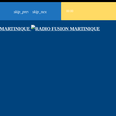
00:00
skip_previous
skip_next