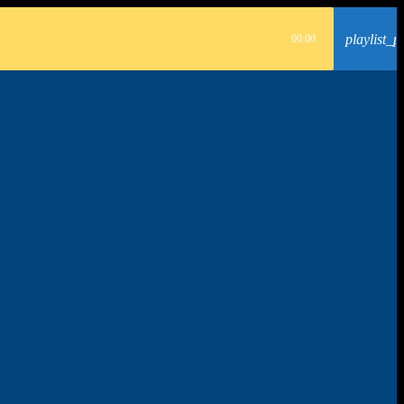
playlist_p
00:00