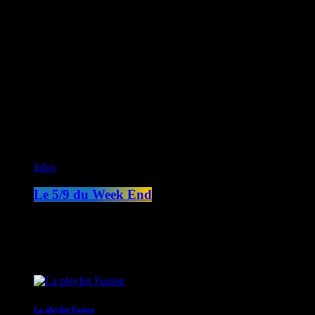
CK RADIO
Fusion Sainte-Lucie
Fusion Paris
ON AIR
infos
Le 5/9 du Week End
05:00 - 09:00
COMING NEXT
La playlist Fusion