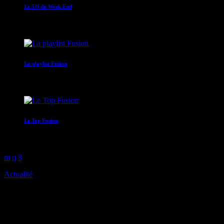
Le 5/9 du Week End
05:00 - 09:00
La playlist Fusion
09:00 - 10:00
Le Top Fusion
10:00 - 12:00
Actualité
Une nouvelle étape s’ouvre
pour la filière banane aux