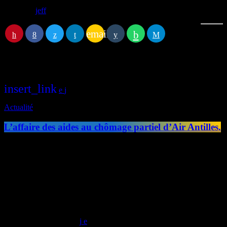
Écrit par:
jeff
email
RATE IT
Article
précédent
insert_link
Actualité
L’affaire des aides au chômage partiel d’Air Antilles.
. La cour d'appel de Basse-Terre a confirmé la culpabilité de l'ancien
PDG d'Air Antilles, Éric Koury, dans l'affaire des aides au chômage
partiel perçues pendant la crise sanitaire. La peine est même alourdie
: deux ans de prison avec sursis, contre dix-huit mois en première
instance. Il lui est également interdit de diriger une entreprise
pendant trois ans et de répondre à des marchés publics pendant cinq
ans. En […]
today
10/06/2026
5