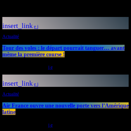
Articles similaires
insert_link
Actualité
Tour des yoles : le départ pourrait tanguer… avant
même la première course !
today
24/07/2026
39
insert_link
Actualité
Air France ouvre une nouvelle porte vers l’Amérique
latine
today
23/07/2026
31