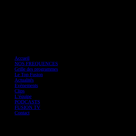
Fusion Saint-Martin
CK RADIO
Fusion Sainte-Lucie
Fusion Paris
Accueil
NOS FREQUENCES
Grille des programmes
Le Top Fusion
Actualités
Evènements
Clips
L’équipe
PODCASTS
FUSION TV
Contact
Fusion Martinique
Fusion Saint-Martin