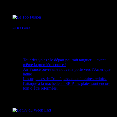
09:00 - 10:00
Le Top Fusion
10:00 - 12:00
Recent Posts
Tour des yoles : le départ pourrait tanguer… avant
même la première course !
Air France ouvre une nouvelle porte vers l’Amérique
latine
Les urgences de Trinité passent en horaires réduits.
l’attaque à la machette au SPIP, les plaies sont encore
loin d’être refermées.
Upcoming shows