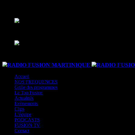
CK RADIO
CK RADIO
play_arrow
Fusion Sainte-Lucie
Le son des caraibes
play_arrow
Fusion Paris
Le son des caraibes - DAB+
Accueil
NOS FREQUENCES
Grille des programmes
Le Top Fusion
Actualités
Evènements
Clips
L’équipe
PODCASTS
FUSION TV
Contact