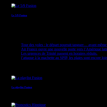
Le 5/9 Fusion
05:00 - 09:00
Recent Posts
Tour des yoles : le départ pourrait tanguer… avant même 
Air France ouvre une nouvelle porte vers l’Amérique lat
Les urgences de Trinité passent en horaires réduits.
l’attaque à la machette au SPIP, les plaies sont encore loi
Upcoming shows
La playlist Fusion
00:00 - 05:00