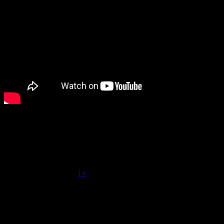
Vous aimerez aussi
Lionel Nidaud feat Princess L
today
02/06/2026
4
Auteur : Lionel Nidaud – Nicole Neret
Joël Jaccoulet Compo : Joël Jaccoulet – Lionel Nidaud – Nicole Nere
Mix/