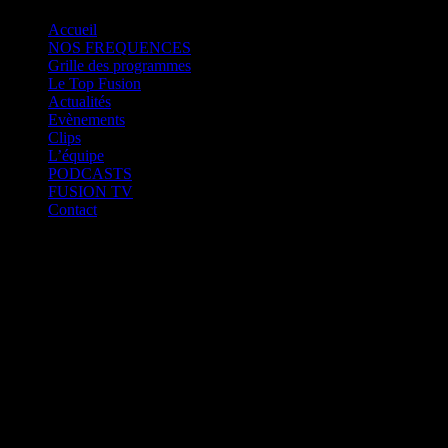
Accueil
NOS FREQUENCES
Grille des programmes
Le Top Fusion
Actualités
Evènements
Clips
L’équipe
PODCASTS
FUSION TV
Contact
play_arrow
Fusion Martinique
play_arrow
Fusion Saint-Martin
play_arrow
CK RADIO
play_arrow
Fusion Sainte-Lucie