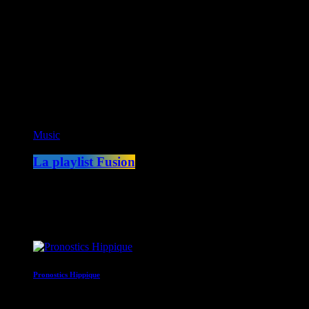
play_arrow
Fusion Paris
ON AIR
Music
La playlist Fusion
00:00 - 05:00
COMING NEXT
Pronostics Hippique
05:30 - 05:35