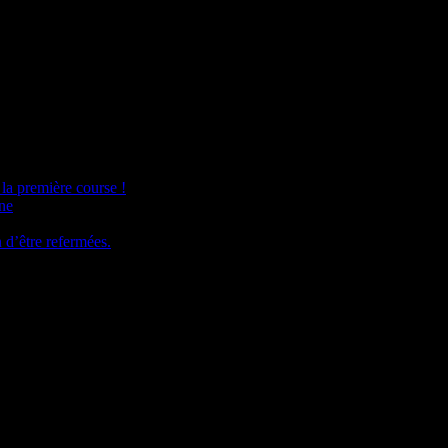
la première course !
ine
n d’être refermées.