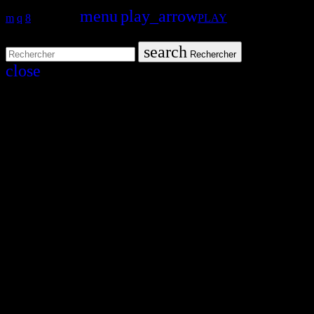
search
menu
play_arrow
PLAY
volume_up
search
Rechercher
close
close
play_arrow
Fusion Martinique
play_arrow
Fusion Saint-Martin
play_arrow
CK RADIO
play_arrow
Fusion Sainte-Lucie
play_arrow
Fusion Paris