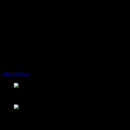
play_arrow
keyboard_arrow_right
Listeners:
Top listeners:
skip_previous
play_arrow
skip_next
00:00
00:00
playlist_play
chevron_left
chevron_left
Aller à l'album
play_arrow
Fusion Martinique
Notre musique est une force
play_arrow
Fusion Saint-Martin
Saint-Martin - St Barth - St Vincent 102.
play_arrow