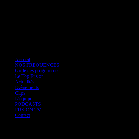
Fusion Saint-Martin
CK RADIO
Fusion Sainte-Lucie
Fusion Paris
Accueil
NOS FREQUENCES
Grille des programmes
Le Top Fusion
Actualités
Evènements
Clips
L’équipe
PODCASTS
FUSION TV
Contact
Fusion Martinique
Fusion Saint-Martin