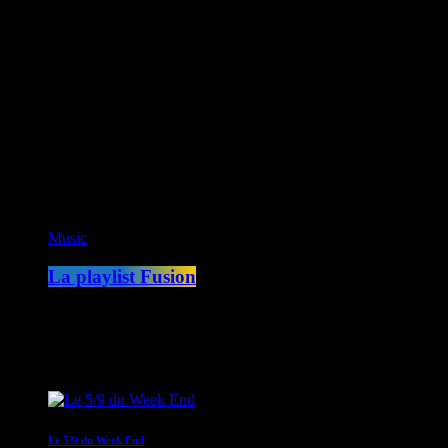
CK RADIO
Fusion Sainte-Lucie
Fusion Paris
ON AIR
Music
La playlist Fusion
00:00 - 05:00
COMING NEXT
Le 5/9 du Week End