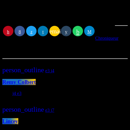
Retrouvez Francette FLORIMOND du
lundi au vendredi à 6H50 – 7H50 – 12H50
email
RATE IT
Chroniqueur
Vous aimerez aussi
person_outline
3
4
Remy Colbert
780
4
3
person_outline
3
7
Lincey