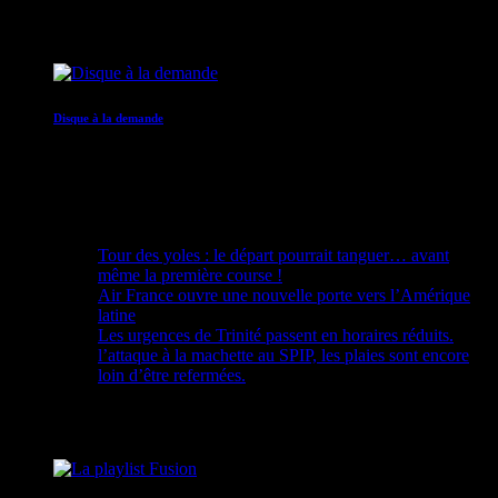
05:00 - 09:00
Disque à la demande
09:00 - 12:00
Recent Posts
Tour des yoles : le départ pourrait tanguer… avant
même la première course !
Air France ouvre une nouvelle porte vers l’Amérique
latine
Les urgences de Trinité passent en horaires réduits.
l’attaque à la machette au SPIP, les plaies sont encore
loin d’être refermées.
Upcoming shows