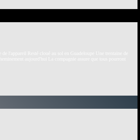
nne de l'appareil Resté cloué au sol en Guadeloupe Une trentaine de
éacheminement aujourd'hui La compagnie assure que tous pourront