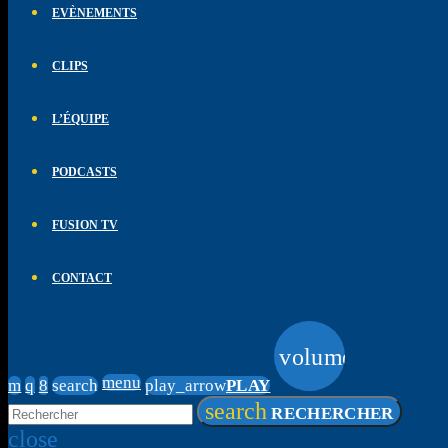
EVÈNEMENTS
CLIPS
L’ÉQUIPE
PODCASTS
FUSION TV
CONTACT
volume_up
menu
search
play_arrow
PLAY
search
RECHERCHER
close