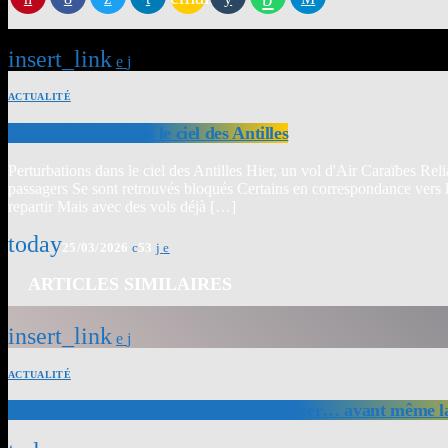
insert_link
ACTUALITÉ
Perturbations dans le ciel des Antilles
Perturbations dans le ciel des Antilles Hier, un vol d'Air Caraïbes Re
passagers Se sont retrouvés bloqués Certains en correspondance vers 
repartir Mais avec des vols déjà […]
today
25/03/2026
53
ARTICLES SIMILAIRES
insert_link
ACTUALITÉ
Tour des yoles : le départ pourrait tanguer… avant même l