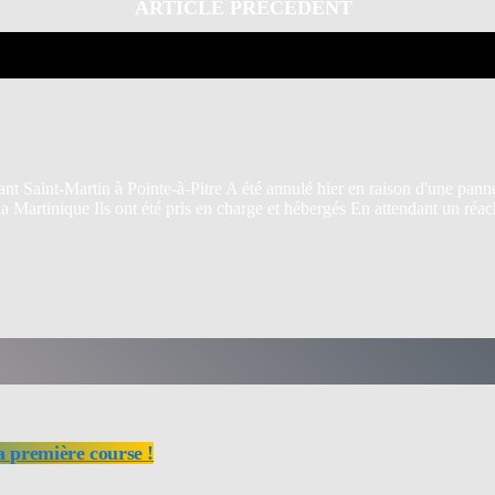
ARTICLE PRÉCÉDENT
liant Saint-Martin à Pointe-à-Pitre A été annulé hier en raison d'une pa
la Martinique Ils ont été pris en charge et hébergés En attendant un r
a première course !