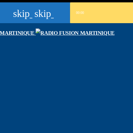
skip_previous
skip_next
00:00