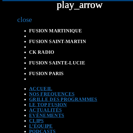
play_arrow
play_arrow
play_arrow
play_arrow
play_arrow
play_arrow
play_arrow
play_arrow
play_arrow
play_arrow
close
FUSION MARTINIQUE
FUSION SAINT-MARTIN
CK RADIO
FUSION SAINTE-LUCIE
FUSION PARIS
ACCUEIL
NOS FREQUENCES
GRILLE DES PROGRAMMES
LE TOP FUSION
ACTUALITÉS
EVÈNEMENTS
CLIPS
L’ÉQUIPE
PODCASTS