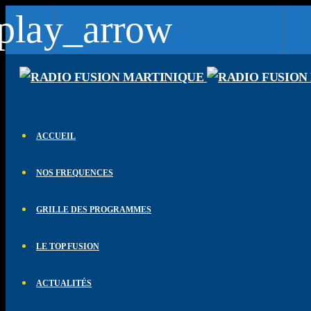
play_arrow
lay_arrow
Fusion Martinique
Notre musique est une force
lay_arrow
Fusion Saint-Martin
ACCUEIL
Saint-Martin - St Barth - St Vincent 102.1 FM
lay_arrow
NOS FREQUENCES
CK RADIO
CK RADIO
lay_arrow
GRILLE DES PROGRAMMES
Fusion Sainte-Lucie
Le son des caraibes
LE TOP FUSION
lay_arrow
Fusion Paris
ACTUALITÉS
Le son des caraibes - DAB+