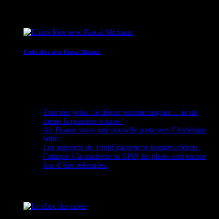
17:00 - 18:00
L’info libre avec Pascal Michaux
18:00 - 18:05
Recent Posts
Tour des yoles : le départ pourrait tanguer… avant
même la première course !
Air France ouvre une nouvelle porte vers l’Amérique
latine
Les urgences de Trinité passent en horaires réduits.
l’attaque à la machette au SPIP, les plaies sont encore
loin d’être refermées.
Upcoming shows