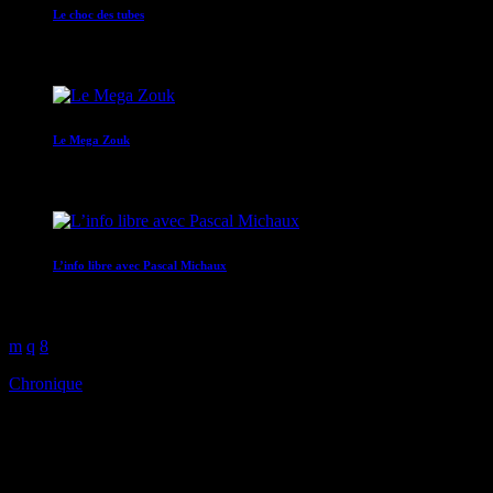
Le choc des tubes
14:00 - 17:00
Le Mega Zouk
17:00 - 18:00
L’info libre avec Pascal Michaux
18:00 - 18:05
Chronique
Le journal des sports avec
Remy Colbert