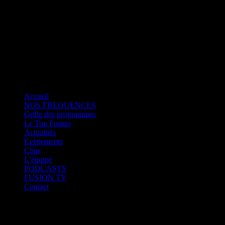
Fusion Saint-Martin
CK RADIO
Fusion Sainte-Lucie
Fusion Paris
Accueil
NOS FREQUENCES
Grille des programmes
Le Top Fusion
Actualités
Evènements
Clips
L’équipe
PODCASTS
FUSION TV
Contact
Fusion Martinique
Fusion Saint-Martin