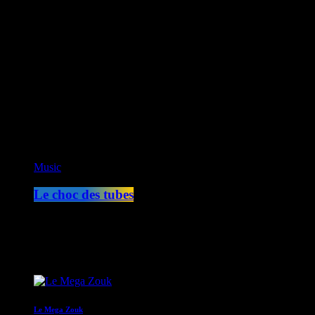
CK RADIO
Fusion Sainte-Lucie
Fusion Paris
ON AIR
Music
Le choc des tubes
14:00 - 17:00
COMING NEXT
Le Mega Zouk