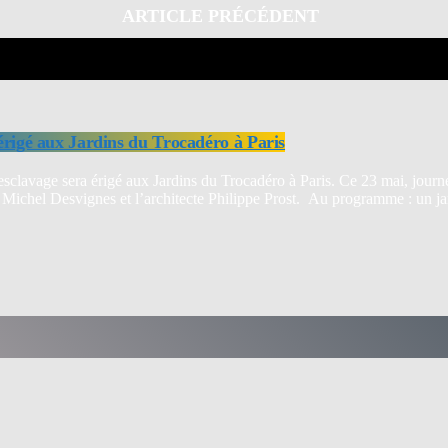
ARTICLE PRÉCÉDENT
 érigé aux Jardins du Trocadéro à Paris
 l’esclavage sera érigé aux Jardins du Trocadéro à Paris. Ce 23 mai, jo
te Michel Desvignes et l’architecte Philippe Prost. Au programme : un 