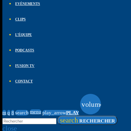
EVÈNEMENTS
CLIPS
L’ÉQUIPE
PODCASTS
FUSION TV
CONTACT
volume_up
menu
search
play_arrow
PLAY
search
RECHERCHER
close