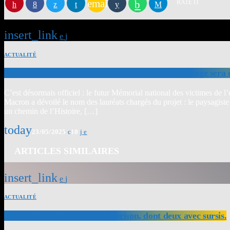
email
RATE IT
insert_link
ACTUALITÉ
le futur Mémorial national des victimes de l’esclavage sera
C’est désormais officiel : le futur Mémorial national des victimes de
Macron a dévoilé le nom des lauréats chargés du projet : le paysagis
un chemin de l’Histoire, […]
today
23/05/2025
10
ARTICLES SIMILAIRES
insert_link
ACTUALITÉ
Marine Le Pen : trois ans de prison, dont deux avec sursis.