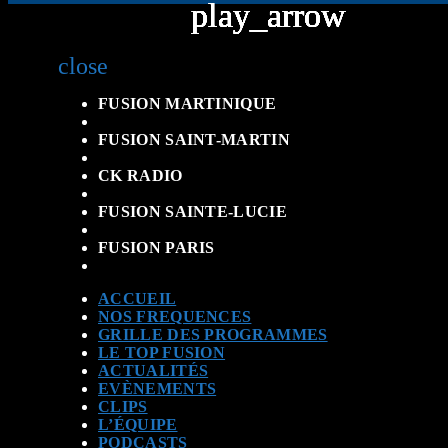
play_arrow
play_arrow
play_arrow
play_arrow
play_arrow
play_arrow
play_arrow
play_arrow
play_arrow
play_arrow
close
FUSION MARTINIQUE
FUSION SAINT-MARTIN
CK RADIO
FUSION SAINTE-LUCIE
FUSION PARIS
ACCUEIL
NOS FREQUENCES
GRILLE DES PROGRAMMES
LE TOP FUSION
ACTUALITÉS
EVÈNEMENTS
CLIPS
L’ÉQUIPE
PODCASTS