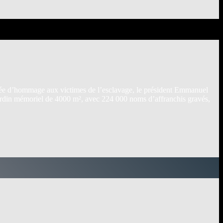
urnée d’hommage aux victimes de l’esclavage, le président Emmanuel
jardin mémoriel de 4000 m², avec 224 000 noms d’affranchis gravés,