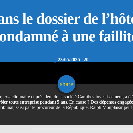
s le dossier de l’hôte
ondamné à une faillit
today
23/05/2025
20
email
share
, ex-actionnaire et président de la société Caraïbes Investissement, a ét
rôler toute entreprise pendant 5 ans
.
En cause ? Des
dépenses engagées
tribunal, saisi par le procureur de la République. Ralph Monplaisir peut 