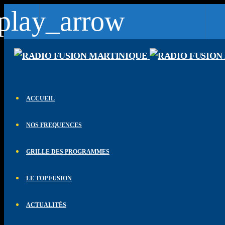
play_arrow
lay_arrow
Fusion Martinique
Notre musique est une force
lay_arrow
Fusion Saint-Martin
ACCUEIL
Saint-Martin - St Barth - St Vincent 102.1 FM
lay_arrow
NOS FREQUENCES
CK RADIO
CK RADIO
lay_arrow
GRILLE DES PROGRAMMES
Fusion Sainte-Lucie
Le son des caraibes
LE TOP FUSION
lay_arrow
Fusion Paris
ACTUALITÉS
Le son des caraibes - DAB+