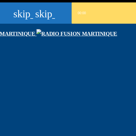
skip_previous
skip_next
00:00