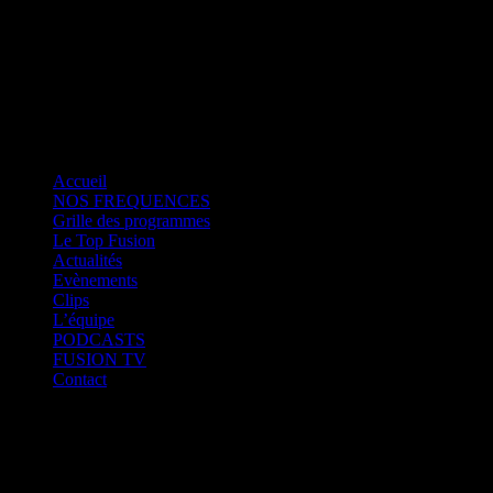
Fusion Saint-Martin
CK RADIO
Fusion Sainte-Lucie
Fusion Paris
Accueil
NOS FREQUENCES
Grille des programmes
Le Top Fusion
Actualités
Evènements
Clips
L’équipe
PODCASTS
FUSION TV
Contact
Fusion Martinique
Fusion Saint-Martin