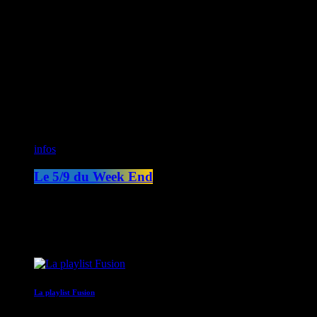
CK RADIO
Fusion Sainte-Lucie
Fusion Paris
ON AIR
infos
Le 5/9 du Week End
05:00 - 09:00
COMING NEXT
La playlist Fusion