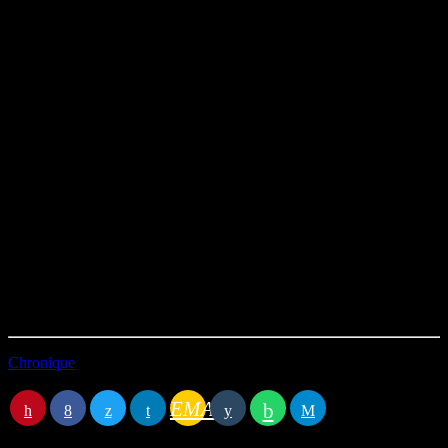
Ses meilleures envolées au micro.
Les anecdotes croustillantes qui ont fait le succès de
l’émission.
Cette proximité unique qu’il entretenait avec vous, les
auditeurs.
Que vous l’ayez écouté religieusement sur
RCI
ou découvert plus
tard sur
Radio Fusion
, replongez dans l’ambiance authentique d’un
monument de la radio antillaise.
🕊️
Repose en paix, Ignace. Ta voix continue de résonner dans nos
cœurs.
#radiofusion #IgnacePastel #Makrelaj #RadioMartinique
#Hommage #Podcast #CultureAntillaise #RCI
Chronique
EMAIL
RATE IT
Copyright ©