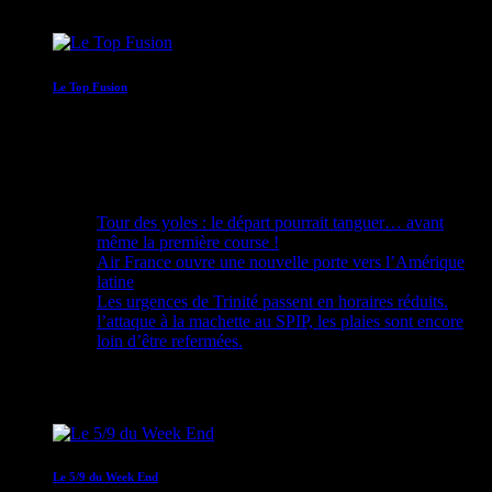
09:00 - 10:00
Le Top Fusion
10:00 - 12:00
Recent Posts
Tour des yoles : le départ pourrait tanguer… avant
même la première course !
Air France ouvre une nouvelle porte vers l’Amérique
latine
Les urgences de Trinité passent en horaires réduits.
l’attaque à la machette au SPIP, les plaies sont encore
loin d’être refermées.
Upcoming shows
Le 5/9 du Week End