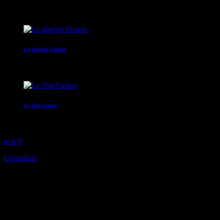
05:00 - 09:00
La playlist Fusion
09:00 - 10:00
Le Top Fusion
10:00 - 12:00
Chronique
PODCAST : HOMMAGE A
IGNACE BEST OF
MAKRELAJ