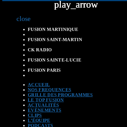
play_arrow
play_arrow
play_arrow
play_arrow
play_arrow
play_arrow
play_arrow
play_arrow
play_arrow
play_arrow
close
FUSION MARTINIQUE
FUSION SAINT-MARTIN
CK RADIO
FUSION SAINTE-LUCIE
FUSION PARIS
ACCUEIL
NOS FREQUENCES
GRILLE DES PROGRAMMES
LE TOP FUSION
ACTUALITÉS
EVÈNEMENTS
CLIPS
L’ÉQUIPE
PODCASTS