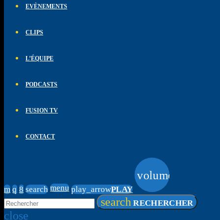
EVÈNEMENTS
CLIPS
L’ÉQUIPE
PODCASTS
FUSION TV
CONTACT
volume_up
menu
search
play_arrow
PLAY
search
RECHERCHER
close