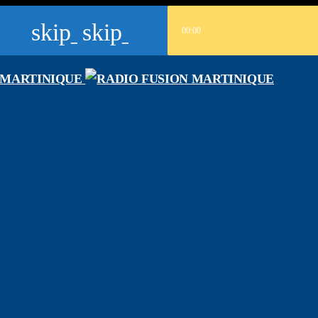
skip_previous
skip_next
00:00