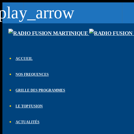
play_arrow
lay_arrow
Fusion Martinique
Notre musique est une force
lay_arrow
Fusion Saint-Martin
ACCUEIL
Saint-Martin - St Barth - St Vincent 102.1 FM
lay_arrow
NOS FREQUENCES
CK RADIO
CK RADIO
lay_arrow
GRILLE DES PROGRAMMES
Fusion Sainte-Lucie
Le son des caraibes
LE TOP FUSION
lay_arrow
Fusion Paris
ACTUALITÉS
Le son des caraibes - DAB+