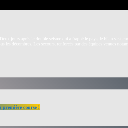
 Deux jours après le double séisme qui a frappé le pays, le bilan s'est e
 sous les décombres. Les secours, renforcés par des équipes venues not
a première course !