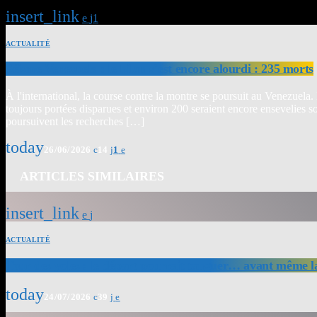
insert_link
1
ACTUALITÉ
Séisme Venezuela : le bilan s’est encore alourdi : 235 morts
À l'international, la course contre la montre se poursuit au Venezuela.
toujours portées disparues et environ 200 seraient encore ensevelies
poursuivent les recherches […]
today
26/06/2026
14
1
ARTICLES SIMILAIRES
insert_link
ACTUALITÉ
Tour des yoles : le départ pourrait tanguer… avant même l
today
24/07/2026
39