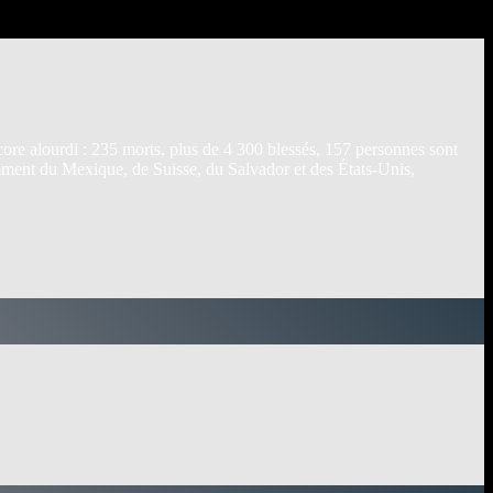
ncore alourdi : 235 morts, plus de 4 300 blessés, 157 personnes sont
amment du Mexique, de Suisse, du Salvador et des États-Unis,