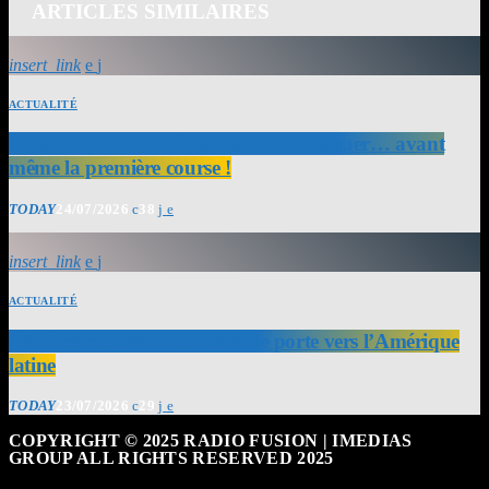
ARTICLES SIMILAIRES
insert_link
ACTUALITÉ
Tour des yoles : le départ pourrait tanguer… avant
même la première course !
TODAY
24/07/2026
38
insert_link
ACTUALITÉ
Air France ouvre une nouvelle porte vers l’Amérique
latine
TODAY
23/07/2026
29
COPYRIGHT © 2025 RADIO FUSION | IMEDIAS
GROUP ALL RIGHTS RESERVED 2025