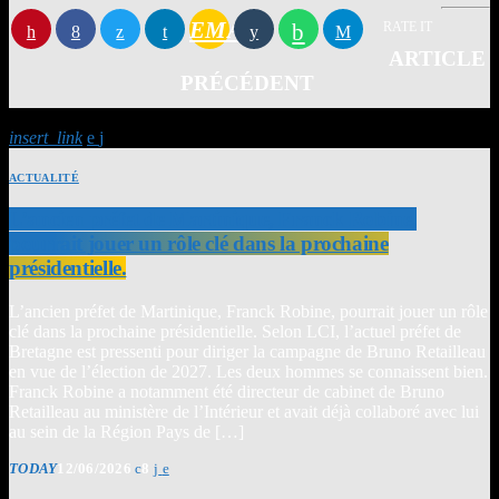
EMAIL
RATE IT
ARTICLE
PRÉCÉDENT
insert_link
ACTUALITÉ
L’ancien préfet de Martinique, Franck Robine,
pourrait jouer un rôle clé dans la prochaine
présidentielle.
L’ancien préfet de Martinique, Franck Robine, pourrait jouer un rôle
clé dans la prochaine présidentielle. Selon LCI, l’actuel préfet de
Bretagne est pressenti pour diriger la campagne de Bruno Retailleau
en vue de l’élection de 2027. Les deux hommes se connaissent bien.
Franck Robine a notamment été directeur de cabinet de Bruno
Retailleau au ministère de l’Intérieur et avait déjà collaboré avec lui
au sein de la Région Pays de […]
TODAY
12/06/2026
8