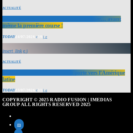
ACTUALITÉ
Tour des yoles : le départ pourrait tanguer… avant
même la première course !
TODAY
24/07/2026
39
insert_link
ACTUALITÉ
Air France ouvre une nouvelle porte vers l’Amérique
latine
TODAY
23/07/2026
31
COPYRIGHT © 2025 RADIO FUSION | IMEDIAS
GROUP ALL RIGHTS RESERVED 2025