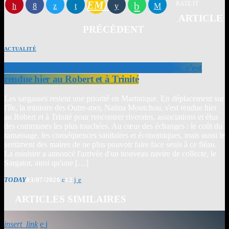
EMAIL
RATE IT
ARTICLE
PRÉCÉDENT
ACTUALITÉ
la ministre des Outre-mer, Naïma Moutchou, s’est
rendue hier au Robert et à Trinité
Les sargasses restent une priorité en Martinique. En déplacement sur
l'île, la ministre des Outre-mer, Naïma Moutchou, s'est rendue hier
au Robert et à Trinité pour rencontrer riverains, associations et élus
des communes les plus touchées. Au cœur des échanges : le coût du
ramassage, les conséquences sanitaires et économiques, mais aussi le
sentiment des maires de ne plus pouvoir faire face seuls à ce fléau.
La ministre a annoncé l'arrivée d'un nouveau navire de collecte, le
Sargator, ainsi qu'une […]
TODAY
03/07/2026
12
ARTICLES SIMILAIRES
insert_link