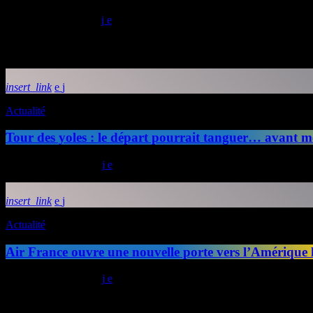
today
03/06/2026
11
Articles similaires
insert_link
Actualité
Tour des yoles : le départ pourrait tanguer… avant m
today
24/07/2026
39
insert_link
Actualité
Air France ouvre une nouvelle porte vers l’Amérique 
today
23/07/2026
31
Copyright © 2025 Radio Fusion | IMEDIAS GROUP All rights rese