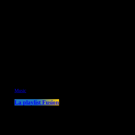
Fusion Martinique
Fusion Saint-Martin
CK RADIO
Fusion Sainte-Lucie
Fusion Paris
ON AIR
Music
La playlist Fusion
00:00 - 05:00
COMING NEXT