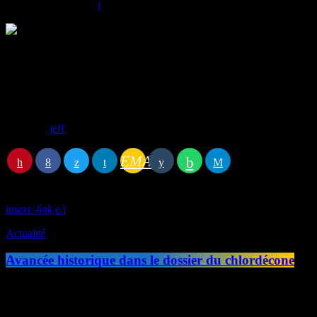
today
03/06/2026
6
Bonne nouvelle pour les automobilistes aux Antilles françaises…. l’aide
travailler, avec des trajets d’au moins 15 kilomètres ou 8 000 kilomètre
départements d’outre-mer, selon les textes officiels. La demande se fait
bancaires. En clair : si vous êtes concerné et que vous remplissez l
Écrit par:
jeff
EMAIL
RATE IT
insert_link
Actualité
Avancée historique dans le dossier du chlordécone
C'est une avancée historique dans le dossier du chlordécone. Le Parleme
Guadeloupe. Le texte fixe désormais comme objectif l'indemnisation des
la question des réparations concrètes […]