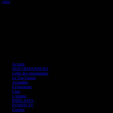
close
close
Fusion Martinique
Fusion Saint-Martin
CK RADIO
Fusion Sainte-Lucie
Fusion Paris
Accueil
NOS FREQUENCES
Grille des programmes
Le Top Fusion
Actualités
Evènements
Clips
L’équipe
PODCASTS
FUSION TV
Contact