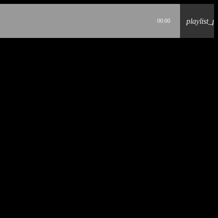
playlist_p
00:00