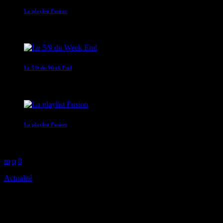
La playlist Fusion
00:00 - 05:00
Le 5/9 du Week End
05:00 - 09:00
La playlist Fusion
09:00 - 10:00
Actualité
100 euros : l’aide dite des “gran