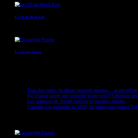
Le 5/9 du Week End
05:00 - 09:00
La playlist Fusion
09:00 - 10:00
Recent Posts
Tour des yoles : le départ pourrait tanguer… avant même 
Air France ouvre une nouvelle porte vers l’Amérique lat
Les urgences de Trinité passent en horaires réduits.
l’attaque à la machette au SPIP, les plaies sont encore loi
Upcoming shows