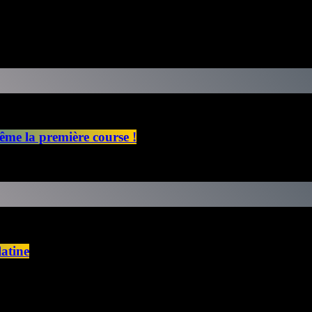
ême la première course !
latine
rved 2025