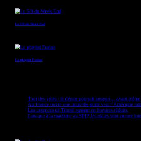
Le 5/9 du Week End
05:00 - 09:00
La playlist Fusion
09:00 - 10:00
Recent Posts
Tour des yoles : le départ pourrait tanguer… avant même 
Air France ouvre une nouvelle porte vers l’Amérique lat
Les urgences de Trinité passent en horaires réduits.
l’attaque à la machette au SPIP, les plaies sont encore loi
Upcoming shows