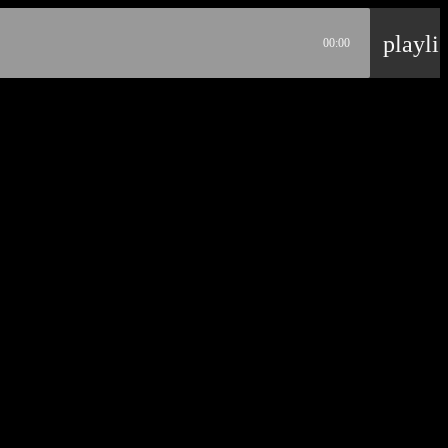
playli
00:00