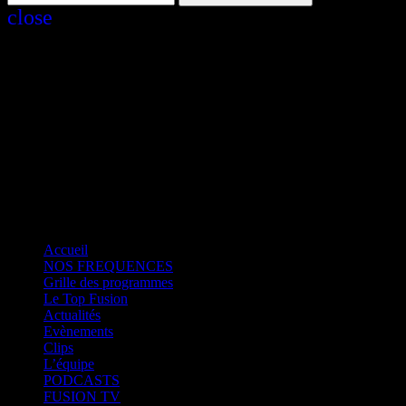
close
close
Fusion Martinique
Fusion Saint-Martin
CK RADIO
Fusion Sainte-Lucie
Fusion Paris
Accueil
NOS FREQUENCES
Grille des programmes
Le Top Fusion
Actualités
Evènements
Clips
L’équipe
PODCASTS
FUSION TV