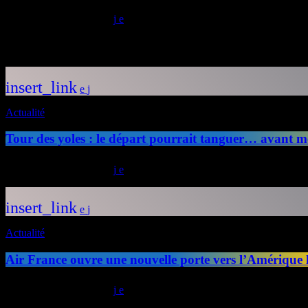
today
03/04/2025
14
Articles similaires
insert_link
Actualité
Tour des yoles : le départ pourrait tanguer… avant m
today
24/07/2026
39
insert_link
Actualité
Air France ouvre une nouvelle porte vers l’Amérique 
today
23/07/2026
31