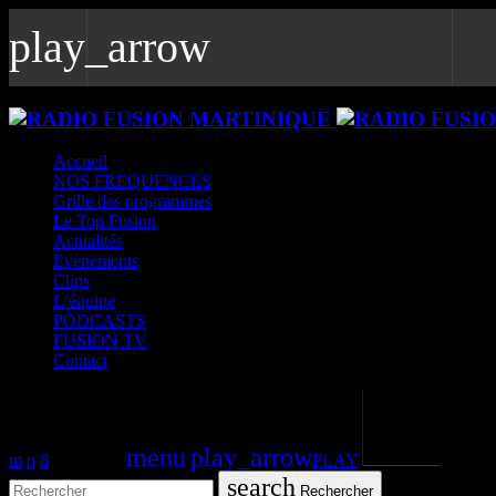
play_arrow
play_arrow
Fusion Martinique
Notre musique est une force
Accueil
NOS FREQUENCES
play_arrow
Grille des programmes
Fusion Saint-Martin
Le Top Fusion
Saint-Martin - St Barth - St Vincent 102.1 FM
Actualités
Evènements
play_arrow
Clips
CK RADIO
L’équipe
CK RADIO
PODCASTS
FUSION TV
play_arrow
Contact
Fusion Sainte-Lucie
Le son des caraibes
play_arrow
volume_u
Fusion Paris
search
menu
play_arrow
Le son des caraibes - DAB+
PLAY
search
Rechercher