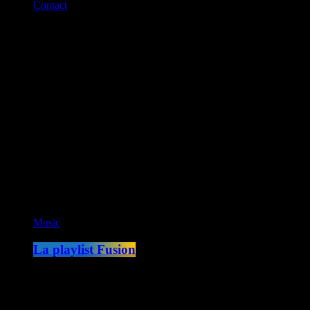
Contact
Fusion Martinique
Fusion Saint-Martin
CK RADIO
Fusion Sainte-Lucie
Fusion Paris
ON AIR
Music
La playlist Fusion
00:00 - 05:00
COMING NEXT