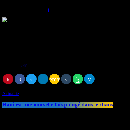
today
04/04/2025
17
La sécurité routière en Martinique prend un tournant décisif face à une
l’année dernière à la même période. En mars seul, 58 accidents ont eu 
le préfet a durci les sanctions administratives, en augmentant les duré
alcoolémie entre 0,40 et 0,49 mg/l entraîne désormais une suspension d
aussi des peines renforcées. Le préfet espère que ces mesures dissuasive
Écrit par:
jeff
email
RATE IT
Actualité
Haïti est une nouvelle fois plongé dans le chaos
Haïti est une nouvelle fois plongé dans le chaos. Dans la nuit de diman
ont été contraints de fuir, laissant les assaillants semer la terreur dans
contexte de violences croissantes depuis février, malgré la présence [