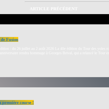
ARTICLE PRÉCÉDENT
 de Fusion
tion : du 26 juillet au 2 août 2026 La 40e édition du Tour des yoles ro
ion anniversaire rendra hommage à Georges Brival, qui a relancé le Tour 
a première course !