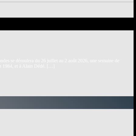
ndes se déroulera du 26 juillet au 2 août 2026, une semaine de
en 1984, et à Alain Dédé. […]