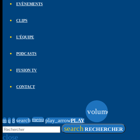
EVÈNEMENTS
CLIPS
L’ÉQUIPE
PODCASTS
FUSION TV
CONTACT
volume_up
menu
search
play_arrow
PLAY
search
RECHERCHER
close