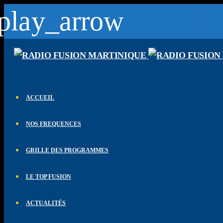
play_arrow
lay_arrow
Fusion Martinique
Notre musique est une force
lay_arrow
Fusion Saint-Martin
ACCUEIL
Saint-Martin - St Barth - St Vincent 102.1 FM
lay_arrow
NOS FREQUENCES
CK RADIO
CK RADIO
lay_arrow
GRILLE DES PROGRAMMES
Fusion Sainte-Lucie
Le son des caraibes
LE TOP FUSION
lay_arrow
Fusion Paris
ACTUALITÉS
Le son des caraibes - DAB+