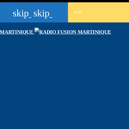
skip_previous
skip_next
00:00