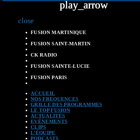
play_arrow
play_arrow
play_arrow
play_arrow
play_arrow
play_arrow
play_arrow
play_arrow
play_arrow
play_arrow
close
FUSION MARTINIQUE
FUSION SAINT-MARTIN
CK RADIO
FUSION SAINTE-LUCIE
FUSION PARIS
ACCUEIL
NOS FREQUENCES
GRILLE DES PROGRAMMES
LE TOP FUSION
ACTUALITÉS
EVÈNEMENTS
CLIPS
L’ÉQUIPE
PODCASTS