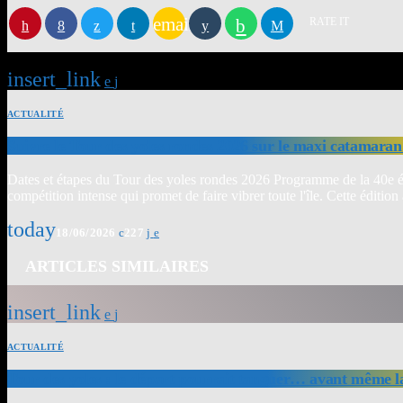
email
RATE IT
insert_link
ACTUALITÉ
Suivre le Tour des yoles rondes 2026 sur le maxi catamaran
Dates et étapes du Tour des yoles rondes 2026 Programme de la 40e édi
compétition intense qui promet de faire vibrer toute l'île. Cette édit
today
18/06/2026
227
ARTICLES SIMILAIRES
insert_link
ACTUALITÉ
Tour des yoles : le départ pourrait tanguer… avant même l