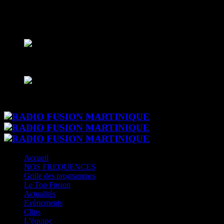
play_arrow
CK RADIO
CK RADIO
play_arrow
Fusion Sainte-Lucie
Le son des caraibes
play_arrow
Fusion Paris
Le son des caraibes - DAB+
Accueil
NOS FREQUENCES
Grille des programmes
Le Top Fusion
Actualités
Evènements
Clips
L’équipe