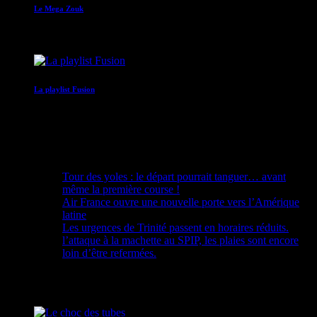
Le Mega Zouk
17:00 - 18:00
La playlist Fusion
18:00 - 20:00
Recent Posts
Tour des yoles : le départ pourrait tanguer… avant
même la première course !
Air France ouvre une nouvelle porte vers l’Amérique
latine
Les urgences de Trinité passent en horaires réduits.
l’attaque à la machette au SPIP, les plaies sont encore
loin d’être refermées.
Upcoming shows