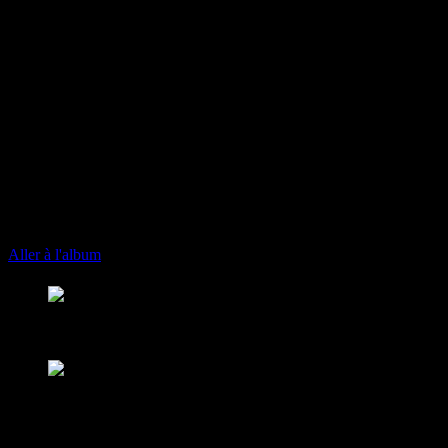
play_arrow
keyboard_arrow_right
Listeners:
Top listeners:
skip_previous
play_arrow
skip_next
00:00
00:00
playlist_play
chevron_left
chevron_left
Aller à l'album
play_arrow
Fusion Martinique
Notre musique est une force
play_arrow
Fusion Saint-Martin
Saint-Martin - St Barth - St Vincent
102.1 FM