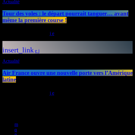
Actualité
Tour des yoles : le départ pourrait tanguer… avant
même la première course !
today
24/07/2026
34
insert_link
Actualité
Air France ouvre une nouvelle porte vers l’Amérique
latine
today
23/07/2026
27
Copyright © 2025 Radio Fusion | IMEDIAS GROUP All rights
reserved 2025