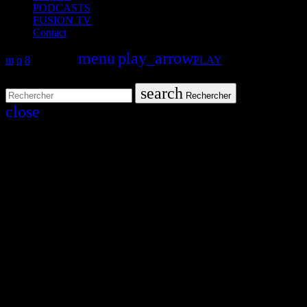
PODCASTS
FUSION TV
Contact
search
menu
play_arrow
PLAY
volume_up
search
Rechercher
close
close
play_arrow
Fusion Martinique
play_arrow
Fusion Saint-Martin
play_arrow
CK RADIO
play_arrow
Fusion Sainte-Lucie