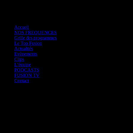
play_arrow
Fusion Paris
Accueil
NOS FREQUENCES
Grille des programmes
Le Top Fusion
Actualités
Evènements
Clips
L’équipe
PODCASTS
FUSION TV
Contact
play_arrow
Fusion Martinique
play_arrow
Fusion Saint-Martin
play_arrow