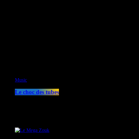
CK RADIO
play_arrow
Fusion Sainte-Lucie
play_arrow
Fusion Paris
ON AIR
Music
Le choc des tubes
14:00 - 17:00
COMING NEXT