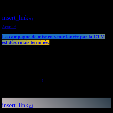
précédent
insert_link
Actualité
La campagne de mise en vente lancée par la CTM
est désormais terminée.
Le feuilleton du Marouba au Carbet et de l'Hôtel Club aux Trois-
Îlets entre dans une nouvelle phase. La campagne de mise en vente
lancée par la CTM est désormais terminée. Au total, dix offres ont
été déposées : cinq pour chaque établissement, laissés à l'abandon
depuis plus de dix ans
today
18/06/2026
4
Articles similaires
insert_link