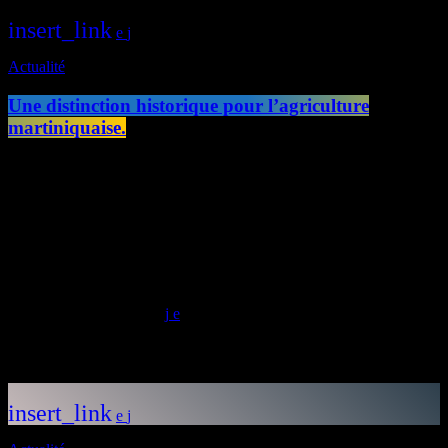
insert_link
Actualité
Une distinction historique pour l’agriculture
martiniquaise.
Une distinction historique pour l'agriculture martiniquaise. L'éleveur
André Prosper a reçu à Paris la Médaille 2026 du Salon international
de l'agriculture, devenant ainsi le premier Ultramarin à obtenir cette
récompense. Président de la CODEM et figure reconnue de la filière
bovine, il a dédié cette distinction à l'ensemble des agriculteurs et
éleveurs de Martinique. Cette récompense intervient quelques mois
après la mise à l'honneur de Biguine, une vache Brahman de […]
today
12/06/2026
12
Articles similaires
insert_link