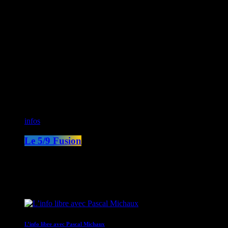
CK RADIO
Fusion Sainte-Lucie
Fusion Paris
ON AIR
infos
Le 5/9 Fusion
05:00 - 09:00
COMING NEXT
L’info libre avec Pascal Michaux