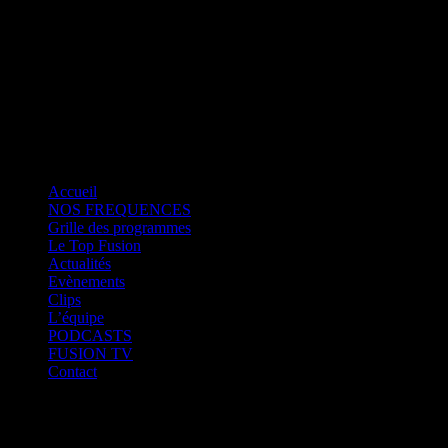
Fusion Saint-Martin
CK RADIO
Fusion Sainte-Lucie
Fusion Paris
Accueil
NOS FREQUENCES
Grille des programmes
Le Top Fusion
Actualités
Evènements
Clips
L’équipe
PODCASTS
FUSION TV
Contact
Fusion Martinique
Fusion Saint-Martin