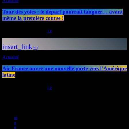
Actualité
Tour des yoles : le départ pourrait tanguer… avant
même la première course !
today
24/07/2026
34
insert_link
Actualité
Air France ouvre une nouvelle porte vers l’Amérique
latine
today
23/07/2026
26
Copyright © 2025 Radio Fusion | IMEDIAS GROUP All rights
reserved 2025