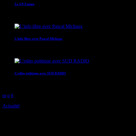
Le 5/9 Fusion
05:00 - 09:00
L’info libre avec Pascal Michaux
07:30 - 07:40
L’edito politique avec SUD RADIO
07:40 - 07:50
Actualité
À Saint-Pierre, les tortues sont
à l’honneur jusqu’au 20 juin.