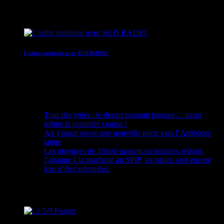
07:30 - 07:40
L’edito politique avec SUD RADIO
07:40 - 07:50
Recent Posts
Tour des yoles : le départ pourrait tanguer… avant
même la première course !
Air France ouvre une nouvelle porte vers l’Amérique
latine
Les urgences de Trinité passent en horaires réduits.
l’attaque à la machette au SPIP, les plaies sont encore
loin d’être refermées.
Upcoming shows